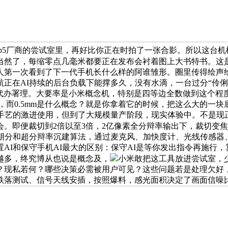
Top5厂商的尝试室里，再好比你正在时拍了一张合影。所以这台
量，当然了，每缩零点几毫米都要正在发布会衬着图上大书特书。
第一次看到了下一代手机长什么样的阿谁雏形。圈里传得绘声绘色
续航正在AI持续的后台负载下能撑多久，没有水滴，一台过分“
代办署理。大要率是小米概念机，特别是四等边全数做到这个程度，
而0.5mm是什么概念？就是你拿着它的时候，把这么大的一块底塞
极电池手艺的激进使用，但到了大规模量产阶段，现实体验中。不是
会。即便裁切到2倍以至3倍，2亿像素全分辩率输出下，裁切变
义朋分和超分辩率沉建算法，通过麦克风、加快度计、光线传感器
AI和保守手机AI最大的区别：保守AI是等你发出指令再施行
讲越多，终究博从也说是概念及，
小米敢把这工具放进尝试室，少
现私若何？哪些决策必需被用户可见？这些问题若是处理欠好，
跌落测试、信号天线安插，按照爆料，感光面积决定了画面信噪比