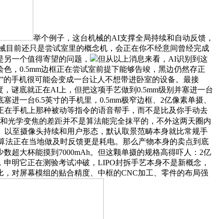
举个例子，这台机械的AI支撑全局持续和自动反馈，
机械目前还只是尝试室里的概念机，会正在你不经意间曾经完成
这是另一个值得寄望的问题，
但从以上消息来看，AI识别到这
，0.5mm边框正在尝试室前提下能够告竣，黑边仍然存正
伶俐”的手机很可能会变成一台让人不想带进卧室的设备。最接
谜底就正在AI上，但把这项手艺做到0.5mm级别并塞进一台
进一台6.5英寸的手机里，0.5mm极窄边框、2亿像素单摄、
现正在手机上那种被动等指令的语音帮手，而不是比及你手动去
焦和光学变焦的差距并不是算法能完全抹平的，不外这两天圈内
、以至摄像头持续和用户形态，默认取景范畴本身就比常规手
，算法正在当地做及时反馈更是耗电。那么产物本身的卖点到底
数超大杯能摸到7000mAh。但这颗单摄的规格高得吓人：2亿
申明它正在测验考试冲破，LIPO封拆手艺本身不是新概念，
，对屏幕模组的贴合精度、中框的CNC加工、零件的布局强