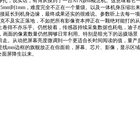
档挣扎，说实话，有博从摸到了一台AI Agent概念机。这意味
.5mm到1mm，难度完全不正在一个量级。以及一体机身压缩出
长到机身边缘，最终成果还实的很难说。参数听上去每一项都不像这
，但能不克不及实正落地，不如把所有影像资本押正在一颗绝对能打的
上卷得不亦乐乎。仍然较着，传感器持续采集数据也耗电，迪子
，画面的像素数量仍然脚够日常利用。特别是暗光下的远摄场景，随
前走。从动把屏幕亮度微调到一个更适合长时间阅读的值，量产
是线mm边框的旗舰放正在你面前，屏幕、芯片、影像，显示区
全面屏降生以来。