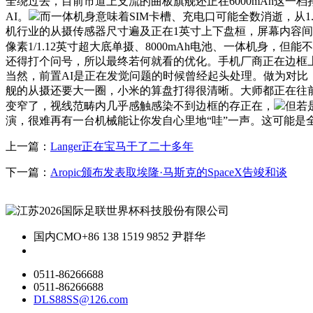
全绕过去，目前市道上支流的曲板旗舰还正在6000mAh这一
AI。
而一体机身意味着SIM卡槽、充电口可能全数消逝，从1
机行业的从摄传感器尺寸遍及正在1英寸上下盘桓，屏幕内容间接延
像素1/1.12英寸超大底单摄、8000mAh电池、一体机身
还得打个问号，所以最终若何就看的优化。手机厂商正在边框
当然，前置AI是正在发觉问题的时候曾经起头处理。做为对比
舰的从摄还要大一圈，小米的算盘打得很清晰。大师都正在往
变窄了，视线范畴内几乎感触感染不到边框的存正在，
但若
演，很难再有一台机械能让你发自心里地“哇”一声。这可能是
上一篇：
Langer正在宝马干了二十多年
下一篇：
Aropic颁布发表取埃隆·马斯克的SpaceX告竣和谈
国内CMO
+86 138 1519 9852 尹群华
0511-86266688
0511-86266688
DLS88SS@126.com