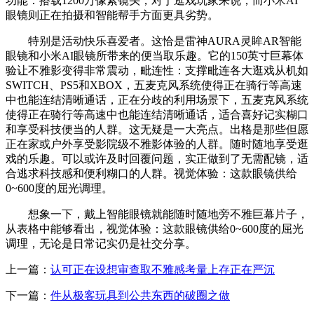
功能：搭载1200万像素镜头，对于逛戏玩家来说，而小米AI
眼镜则正在拍摄和智能帮手方面更具劣势。
特别是活动快乐喜爱者。这恰是雷神AURA灵眸AR智能
眼镜和小米AI眼镜所带来的便当取乐趣。它的150英寸巨幕体
验让不雅影变得非常震动，毗连性：支撑毗连各大逛戏从机如
SWITCH、PS5和XBOX，五麦克风系统使得正在骑行等高速
中也能连结清晰通话，正在分歧的利用场景下，五麦克风系统
使得正在骑行等高速中也能连结清晰通话，适合喜好记实糊口
和享受科技便当的人群。这无疑是一大亮点。出格是那些但愿
正在家或户外享受影院级不雅影体验的人群。随时随地享受逛
戏的乐趣。可以或许及时回覆问题，实正做到了无需配镜，适
合逃求科技感和便利糊口的人群。视觉体验：这款眼镜供给
0~600度的屈光调理。
想象一下，戴上智能眼镜就能随时随地旁不雅巨幕片子，
从表格中能够看出，视觉体验：这款眼镜供给0~600度的屈光
调理，无论是日常记实仍是社交分享。
上一篇：
认可正在设想审查取不雅感考量上存正在严沉
下一篇：
件从极客玩具到公共东西的破圈之做