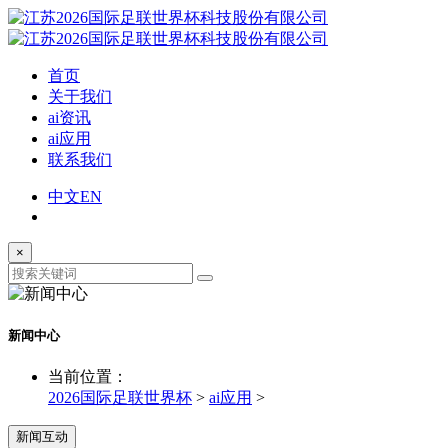
首页
关于我们
ai资讯
ai应用
联系我们
中文
EN
×
新闻中心
当前位置：
2026国际足联世界杯
>
ai应用
>
新闻互动