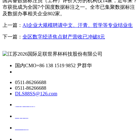
国具备数据标注员（工种）评价天分的机构仅14家，近年来？
市获批成为全国7个国度数据标注之一。全市已集聚数据标注
及数据办事相关企业802家。
上一篇：
AI企业大规模聘请中文、汗青、哲学等专业结业生
下一篇：
全区数字经济焦点财产营收已冲破8元
国内CMO
+86 138 1519 9852 尹群华
0511-86266688
0511-86266688
DLS88SS@126.com
关于我们
ai资讯
ai应用
联系我们