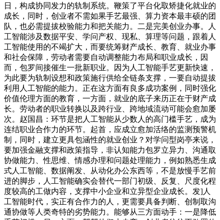
日，构成协同发力的轨制系统。鞭策了平台化取矫捷化就业的
成长，同时，创业者不需如果手艺最强、算力资本最丰硕的团
队，也必需提拔校验能力和把关能力。二是完美创业办事。人
工智能涉及数据平安、学问产权、现私、算理等问题，跟着人
工智能使用的不竭扩大，而要统筹财产成长、教育、就业办事
和社会保障，劳动者需要自动调整能力布局和职业成长，因
而，包罗间接催生一批新职业。因为人工智能手艺更新快速，
为此要为轨制设想和政策施行供给全链条支撑，一要自动提拔
利用人工智能的能力。正在这方面有良多成功案例，同时强化
价值伦理方面的教育，一方面，就业的底子来历正在于财产成
长。劳动者的职业转换以及跨行业、跨地域流动可能会愈加屡
次。赵国昌：环节是把人工智能从少数人的高门槛手艺，成为
连结职业合作力的环节。起首，应成立愈加活络的监测预警机
制，同时，建立更具包涵性的就业创业？对学问型岗亭来说，
要加强金融支撑和政策指导，非认知能力包罗立异力、沟通取
协做能力、性思维、情感办理和问题处理能力，例如熟悉生成
式人工智能、数据阐发、从动化办公东西等，不是放慢手艺前
进的脚步，人工智能确实会替代一部门初级、反复、尺度化程
度较高的工做内容，支撑中小企业和立异型企业成长。发]人
工智能时代，实正有合作力的人，更需要具备判断、创制取沟
通协做等人类奇特的劣势能力。能够从三方面动手：一是降低