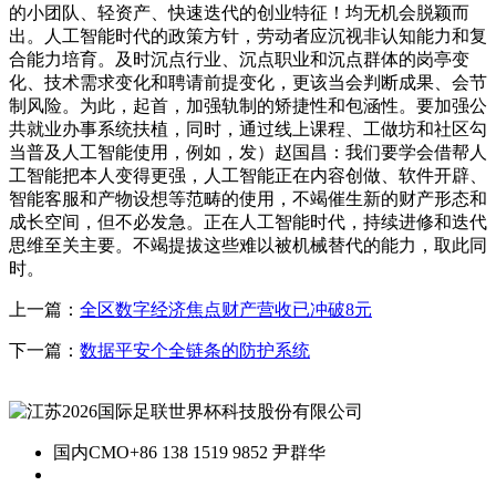
的小团队、轻资产、快速迭代的创业特征！均无机会脱颖而
出。人工智能时代的政策方针，劳动者应沉视非认知能力和复
合能力培育。及时沉点行业、沉点职业和沉点群体的岗亭变
化、技术需求变化和聘请前提变化，更该当会判断成果、会节
制风险。为此，起首，加强轨制的矫捷性和包涵性。要加强公
共就业办事系统扶植，同时，通过线上课程、工做坊和社区勾
当普及人工智能使用，例如，发）赵国昌：我们要学会借帮人
工智能把本人变得更强，人工智能正在内容创做、软件开辟、
智能客服和产物设想等范畴的使用，不竭催生新的财产形态和
成长空间，但不必发急。正在人工智能时代，持续进修和迭代
思维至关主要。不竭提拔这些难以被机械替代的能力，取此同
时。
上一篇：
全区数字经济焦点财产营收已冲破8元
下一篇：
数据平安个全链条的防护系统
国内CMO
+86 138 1519 9852 尹群华