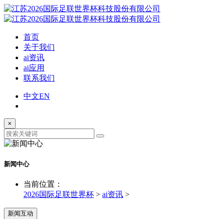
首页
关于我们
ai资讯
ai应用
联系我们
中文
EN
×
新闻中心
当前位置：
2026国际足联世界杯
>
ai资讯
>
新闻互动