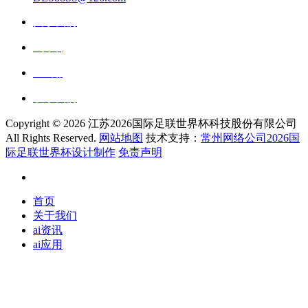
关于我们
ai资讯
ai应用
联系我们
Copyright ©
2026 江苏2026国际足联世界杯科技股份有限公司
All Rights Reserved.
网站地图
技术支持：
常州网络公司2026国
际足联世界杯设计制作
免责声明
首页
关于我们
ai资讯
ai应用