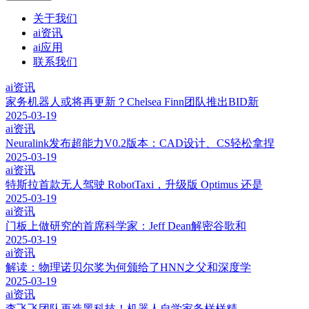
关于我们
ai资讯
ai应用
联系我们
ai资讯
家务机器人或将再更新？Chelsea Finn团队推出BID新
2025-03-19
ai资讯
Neuralink发布超能力V0.2版本：CAD设计、CS轻松拿捏
2025-03-19
ai资讯
特斯拉首款无人驾驶 RobotTaxi，升级版 Optimus 还是
2025-03-19
ai资讯
门板上做研究的首席科学家：Jeff Dean解密谷歌和
2025-03-19
ai资讯
解读：物理诺贝尔奖为何颁给了HNN之父和深度学
2025-03-19
ai资讯
李飞飞团队再造黑科技！机器人自学家务样样精